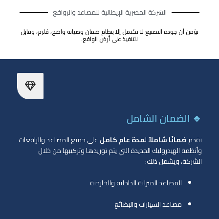
الشركة المصرية الإيطالية للمصاعد والروافع
نؤمن أن جودة التصنيع لا تكتمل إلا بنظام ضمان وصيانة واضح، مُلزم، وقابل
للتنفيذ على أرض الواقع.
🔹 الضمان الشامل
نقدم
ضمانًا شاملاً لمدة عام كامل
على جميع المصاعد والرافعات
وأنظمة الهيدروليك الجديدة التي يتم توريدها وتركيبها من خلال
الشركة، ويشمل ذلك:
المصاعد المنزلية الداخلية والخارجية
مصاعد السيارات والبضائع