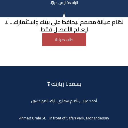
الرافعة ليس خيارًا.
نظام صيانة مصمم ليحافظ على بيتك واستثمارك… لا
ليعالج الأعطال فقط.
طلب صيانة
يسعدنا زيارتك❣
أحمد عرابي-أمام سفاري بارك-المهندسين
Ahmed Orabi St._ in front of Safari Park, Mohandessin