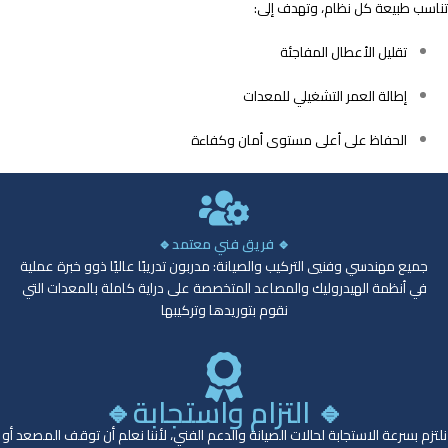
تناسب طبيعة كل نظام، وتهدف إلى:
تقليل الأعطال المفاجئة
إطالة العمر التشغيلي للمعدات
الحفاظ على أعلى مستوى أمان وكفاءة
🔹 فريق فني معتمد🔹
جميع مهندسي وفنيي التركيب والصيانة: مدربون تدريبًا عاليًا ذوو خبرة عملية
في أنظمة الهيدروليك والمصاعد المتخصصة على دراية كاملة بالمعدات التي
نقوم بتوريدها وتركيبها
🔹 التزام واستجابة🔹
نلتزم بسرعة الاستجابة لحالات الصيانة والدعم الفني، لأننا نعلم أن توقف المصعد أو