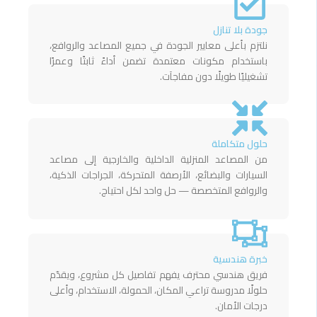
جودة بلا تنازل
نلتزم بأعلى معايير الجودة في جميع المصاعد والروافع،
باستخدام مكونات معتمدة تضمن أداءً ثابتًا وعمرًا
تشغيليًا طويلًا دون مفاجآت.
حلول متكاملة
من المصاعد المنزلية الداخلية والخارجية إلى مصاعد
السيارات والبضائع، الأرصفة المتحركة، الجراجات الذكية،
والروافع المتخصصة — حل واحد لكل احتياج.
خبرة هندسية
فريق هندسي محترف يفهم تفاصيل كل مشروع، ويقدّم
حلولًا مدروسة تراعي المكان، الحمولة، الاستخدام، وأعلى
درجات الأمان.