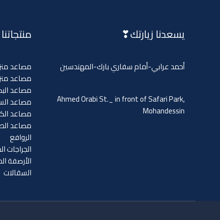
يسعدنا زيارتك❣
منتجاتنا
أحمد عرابي-أمام سفاري بارك-المهندسين
مصاعد منزل
مصاعد منزل
مصاعد البض
Ahmed Orabi St._ in front of Safari Park,
مصاعد السي
Mohandessin
مصاعد الكر
مصاعد الط
الروافع
الجراجات ال
الأرصفة ال
السقالات