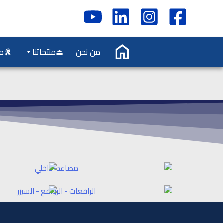
خطي
لى
لمحتوى
من نحن
⏏منتجاتنا
ما