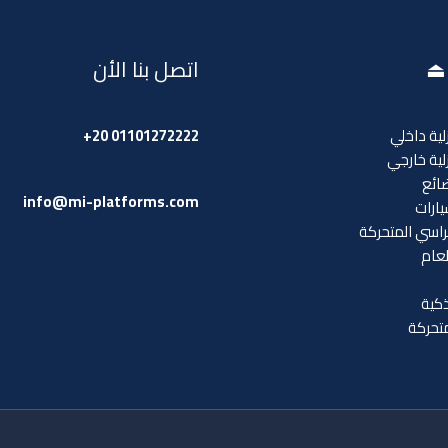
 ⏏
اتصل بنا الأن
ية داخلي
01101272222 20+
ية خارجي
ائع
info@mi-platforms.com
ارات
اسي المتحركة
عام
ذكية
متحركة