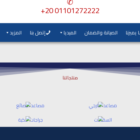
✆
01101272222 20+
 يميزنا
الصيانة والضمان
الميديا
إتصل بنا
المزيد
منتجاتنا